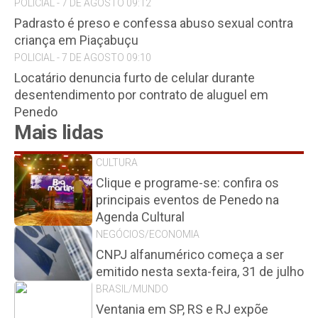
POLICIAL - 7 DE AGOSTO 09:12
Padrasto é preso e confessa abuso sexual contra
criança em Piaçabuçu
POLICIAL - 7 DE AGOSTO 09:10
Locatário denuncia furto de celular durante
desentendimento por contrato de aluguel em
Penedo
Mais lidas
CULTURA
Clique e programe-se: confira os
principais eventos de Penedo na
Agenda Cultural
NEGÓCIOS/ECONOMIA
CNPJ alfanumérico começa a ser
emitido nesta sexta-feira, 31 de julho
BRASIL/MUNDO
Ventania em SP, RS e RJ expõe