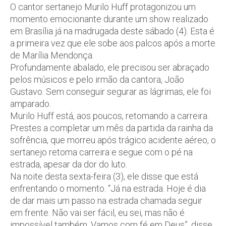
O cantor sertanejo Murilo Huff protagonizou um
momento emocionante durante um show realizado
em Brasília já na madrugada deste sábado (4). Esta é
a primeira vez que ele sobe aos palcos após a morte
de Marília Mendonça.
Profundamente abalado, ele precisou ser abraçado
pelos músicos e pelo irmão da cantora, João
Gustavo. Sem conseguir segurar as lágrimas, ele foi
amparado.
Murilo Huff está, aos poucos, retomando a carreira.
Prestes a completar um mês da partida da rainha da
sofrência, que morreu após trágico acidente aéreo, o
sertanejo retoma carreira e segue com o pé na
estrada, apesar da dor do luto.
Na noite desta sexta-feira (3), ele disse que está
enfrentando o momento. “Já na estrada. Hoje é dia
de dar mais um passo na estrada chamada seguir
em frente. Não vai ser fácil, eu sei, mas não é
impossível também. Vamos com fé em Deus”, disse