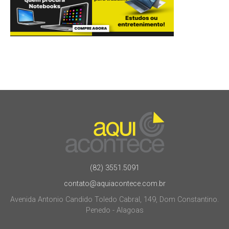
(82) 3551.5091
contato@aquiacontece.com.br
Avenida Antonio Candido Toledo Cabral, 149, Dom Constantino.
Penedo - Alagoas