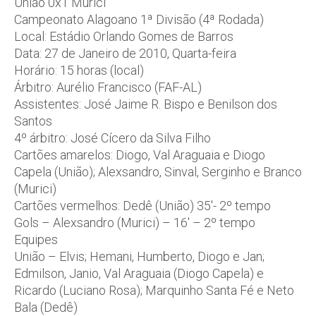
União 0x1 Murici
Campeonato Alagoano 1ª Divisão (4ª Rodada)
Local: Estádio Orlando Gomes de Barros
Data: 27 de Janeiro de 2010, Quarta-feira
Horário: 15 horas (local)
Árbitro: Aurélio Francisco (FAF-AL)
Assistentes: José Jaime R. Bispo e Benilson dos
Santos
4º árbitro: José Cícero da Silva Filho
Cartões amarelos: Diogo, Val Araguaia e Diogo
Capela (União); Alexsandro, Sinval, Serginho e Branco
(Murici)
Cartões vermelhos: Dedê (União) 35′- 2º tempo
Gols – Alexsandro (Murici) – 16′ – 2º tempo
Equipes
União – Elvis; Hemani, Humberto, Diogo e Jan;
Edmilson, Janio, Val Araguaia (Diogo Capela) e
Ricardo (Luciano Rosa); Marquinho Santa Fé e Neto
Bala (Dedê)