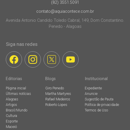
(82) 3551.5091
contato@aquiacontece.com.br
Avenida Antonio Candido Toledo Cabral, 149, Dom Constantino.
Penedo - Alagoas
Siga nas redes
Editorias
Blogs
Institucional
Página inicial
Giro Penedo
Expediente
Últimas notícias
Martha Martyres
Anuncie
Alagoas
Rafael Medeiros
Sugestão de Pauta
Artigos
Roberto Lopes
Política de privacidade
Brasil/Mundo
Termos de Uso
Cultura
Esporte
Maceió