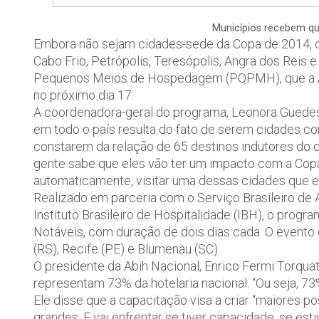
Municípios recebem qu
Embora não sejam cidades-sede da Copa de 2014, os
Cabo Frio, Petrópolis, Teresópolis, Angra dos Reis 
Pequenos Meios de Hospedagem (PQPMH), que a Assoc
no próximo dia 17.
A coordenadora-geral do programa, Leonora Guedes,
em todo o país resulta do fato de serem cidades co
constarem da relação de 65 destinos indutores do de
gente sabe que eles vão ter um impacto com a Copa.
automaticamente, visitar uma dessas cidades que e
Realizado em parceria com o Serviço Brasileiro de
Instituto Brasileiro de Hospitalidade (IBH), o pro
Notáveis, com duração de dois dias cada. O even
(RS), Recife (PE) e Blumenau (SC).
O presidente da Abih Nacional, Enrico Fermi Torq
representam 73% da hotelaria nacional. “Ou seja, 7
Ele disse que a capacitação visa a criar “maiores p
grandes. E vai enfrentar se tiver capacidade, se es