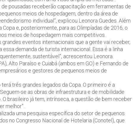
os de pousadas receberão capacitação em ferramentas de
s pequenos meios de hospedagem, dentro da área de
eendedorismo individual”, explicou Leonora Guedes. Além
a a Copa e, posteriormente, para as Olimpíadas de 2016, o
nos meios de hospedagem mais competitivos.
 grandes eventos internacionais que a gente vai receber,
 essa demanda de turista internacional. Essa é a linha
equentemente, sustentável”, acrescentou Leonora.
PA), Alto Paraíso e Cuiabá (ambos em GO) e Fernando de
l empresários e gestores de pequenos meios de
 terá três grandes legados da Copa. O primeiro é a
l. Seguem-se as obras de infraestrutura e de mobilidade
o. O brasileiro já tem, intrínseca, a questão de bem receber
er melhor”.
ealizada uma pesquisa específica do setor de pequenos
os no Congresso Nacional de Hotelaria (Conotel), que