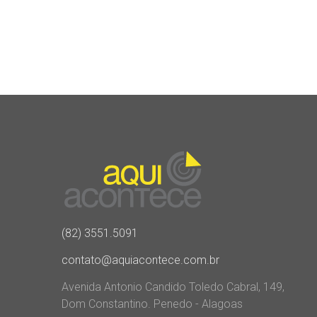
(82) 3551.5091
contato@aquiacontece.com.br
Avenida Antonio Candido Toledo Cabral, 149,
Dom Constantino. Penedo - Alagoas