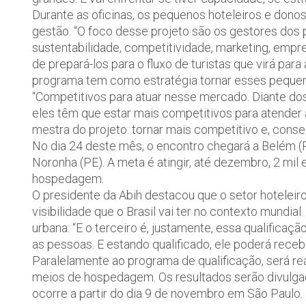
Durante as oficinas, os pequenos hoteleiros e don
gestão. “O foco desse projeto são os gestores do
sustentabilidade, competitividade, marketing, empr
de prepará-los para o fluxo de turistas que virá par
programa tem como estratégia tornar esses peque
“Competitivos para atuar nesse mercado. Diante dos
eles têm que estar mais competitivos para atender a
mestra do projeto: tornar mais competitivo e, cons
No dia 24 deste mês, o encontro chegará a Belém (
Noronha (PE). A meta é atingir, até dezembro, 2 mi
hospedagem.
O presidente da Abih destacou que o setor hoteleiro
visibilidade que o Brasil vai ter no contexto mundia
urbana. “E o terceiro é, justamente, essa qualificaçã
as pessoas. E estando qualificado, ele poderá receb
Paralelamente ao programa de qualificação, será r
meios de hospedagem. Os resultados serão divulgad
ocorre a partir do dia 9 de novembro em São Paulo.