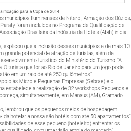
alificação para a Copa de 2014
 municípios fluminenses de Niterói, Armação dos Búzios,
e Paraty foram incluídos no Programa de Qualificação de
iação Brasileira da Indústria de Hotéis (Abih) inicia
 explicou que a inclusão desses municípios e de mais 13
m grande potencial de atração de turistas, além de
senvolvimento turístico, do Ministério do Turismo. “A
 O turista que for ao Rio de Janeiro para um jogo pode,
stão em um raio de até 250 quilômetros”.
 Apoio às Micro e Pequenas Empresas (Sebrae) e o
grama estabelece a realização de 32 workshops Pequenos e
to começa, simultaneamente, em Manaus (AM), Gramado
uato, lembrou que os pequenos meios de hospedagem
3% da hotelaria nossa são hotéis com até 50 apartamentos”
ossibilidades de esse pequeno (hoteleiro) enfrentar os
tiver qualificado, com uma visão ampla do mercado”.