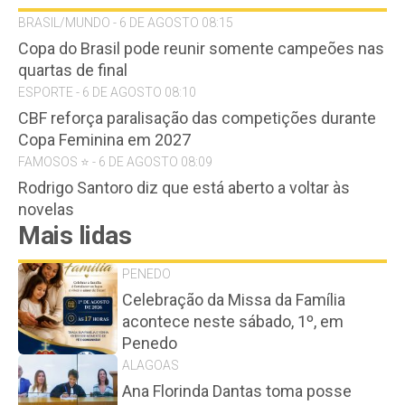
BRASIL/MUNDO - 6 DE AGOSTO 08:15
Copa do Brasil pode reunir somente campeões nas
quartas de final
ESPORTE - 6 DE AGOSTO 08:10
CBF reforça paralisação das competições durante
Copa Feminina em 2027
FAMOSOS ⭐️ - 6 DE AGOSTO 08:09
Rodrigo Santoro diz que está aberto a voltar às
novelas
Mais lidas
PENEDO
Celebração da Missa da Família
acontece neste sábado, 1º, em
Penedo
ALAGOAS
Ana Florinda Dantas toma posse