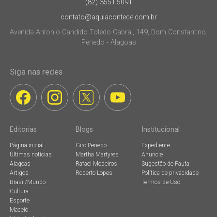
(82) 3551.5091
contato@aquiacontece.com.br
Avenida Antonio Candido Toledo Cabral, 149, Dom Constantino.
Penedo - Alagoas
Siga nas redes
Editorias
Blogs
Institucional
Página inicial
Giro Penedo
Expediente
Últimas notícias
Martha Martyres
Anuncie
Alagoas
Rafael Medeiros
Sugestão de Pauta
Artigos
Roberto Lopes
Política de privacidade
Brasil/Mundo
Termos de Uso
Cultura
Esporte
Maceió