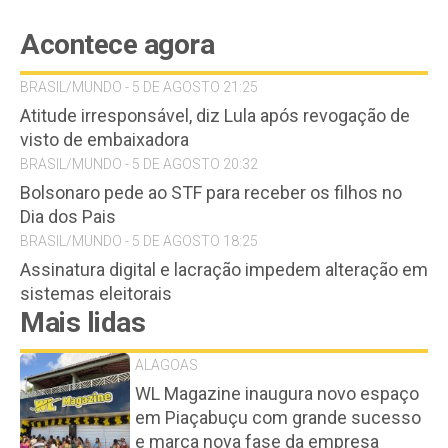
Acontece agora
BRASIL/MUNDO - 5 DE AGOSTO 21:25
Atitude irresponsável, diz Lula após revogação de
visto de embaixadora
BRASIL/MUNDO - 5 DE AGOSTO 20:32
Bolsonaro pede ao STF para receber os filhos no
Dia dos Pais
BRASIL/MUNDO - 5 DE AGOSTO 18:25
Assinatura digital e lacração impedem alteração em
sistemas eleitorais
Mais lidas
ALAGOAS
WL Magazine inaugura novo espaço
em Piaçabuçu com grande sucesso
e marca nova fase da empresa