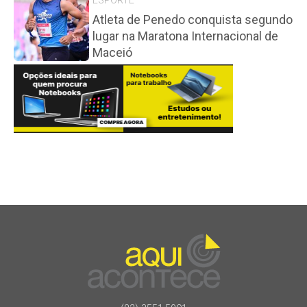
Atleta de Penedo conquista segundo
lugar na Maratona Internacional de
Maceió