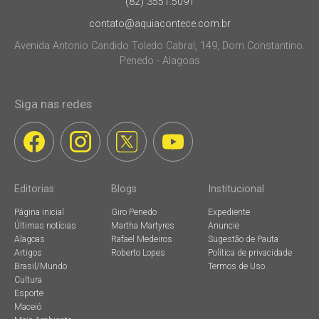
(82) 3551.5091
contato@aquiacontece.com.br
Avenida Antonio Candido Toledo Cabral, 149, Dom Constantino.
Penedo - Alagoas
Siga nas redes
Editorias
Blogs
Institucional
Página inicial
Giro Penedo
Expediente
Últimas notícias
Martha Martyres
Anuncie
Alagoas
Rafael Medeiros
Sugestão de Pauta
Artigos
Roberto Lopes
Política de privacidade
Brasil/Mundo
Termos de Uso
Cultura
Esporte
Maceió