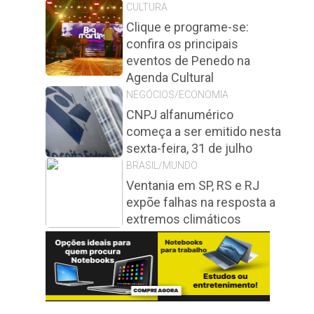
CULTURA
Clique e programe-se:
confira os principais
eventos de Penedo na
Agenda Cultural
NEGÓCIOS/ECONOMIA
CNPJ alfanumérico
começa a ser emitido nesta
sexta-feira, 31 de julho
BRASIL/MUNDO
Ventania em SP, RS e RJ
expõe falhas na resposta a
extremos climáticos