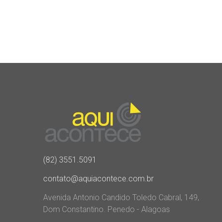
(82) 3551.5091
contato@aquiacontece.com.br
Avenida Antonio Candido Toledo Cabral, 149,
Dom Constantino. Penedo - Alagoas