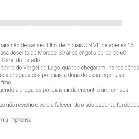
 não deixar seu filho, de iniciais J.N.V.F. de apenas 16
 casa Joselita de Moraes, 39 anos engoliu cerca de 60
 Geral do Estado.
o bairro do Vergel do Lago, quando chegaram , na residênci
 a chegada dos policiais, a dona de casa ingeriu as
filho.
rido a droga, os policiais ainda encontraram, em sua
s não resistiu e veio a falecer. Já o adolescente foi detid
om a imprensa.