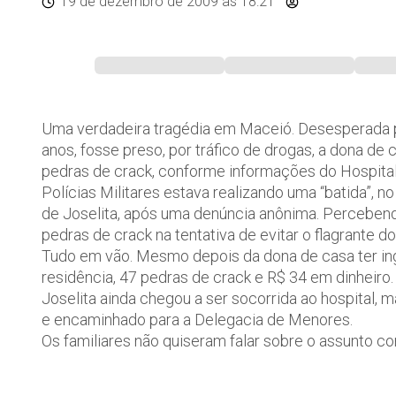
19 de dezembro de 2009
às 18:21
Uma verdadeira tragédia em Maceió. Desesperada para
anos, fosse preso, por tráfico de drogas, a dona de
pedras de crack, conforme informações do Hospital
Polícias Militares estava realizando uma “batida”, n
de Joselita, após uma denúncia anônima. Percebendo
pedras de crack na tentativa de evitar o flagrante do 
Tudo em vão. Mesmo depois da dona de casa ter inge
residência, 47 pedras de crack e R$ 34 em dinheiro.
Joselita ainda chegou a ser socorrida ao hospital, ma
e encaminhado para a Delegacia de Menores.
Os familiares não quiseram falar sobre o assunto c