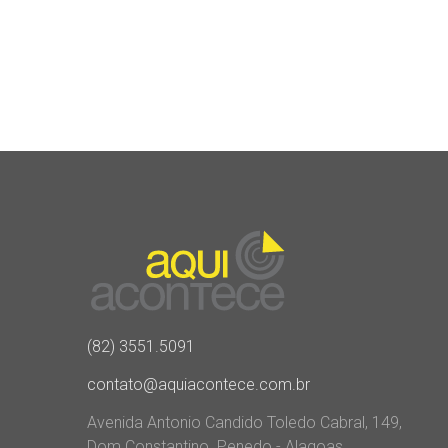
(82) 3551.5091
contato@aquiacontece.com.br
Avenida Antonio Candido Toledo Cabral, 149,
Dom Constantino. Penedo - Alagoas