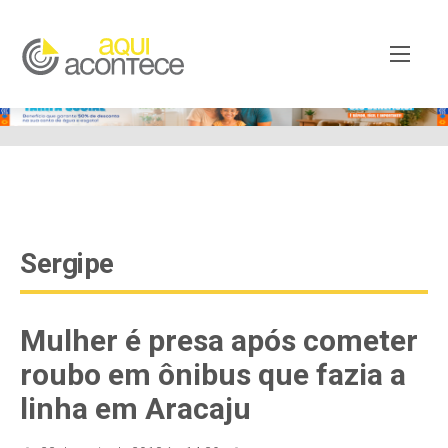
google-site-verification=EjSe5c8YipkwGd6E7NrnqocbcNz-
Xy8lpYSLnxw-AX8 google-site-verification:
googleb82de9a22cec23e8.html
Sergipe
Mulher é presa após cometer
roubo em ônibus que fazia a
linha em Aracaju