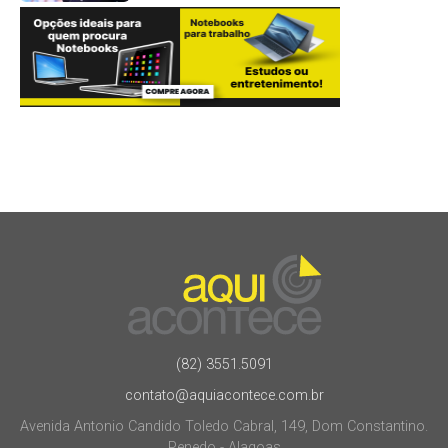
(82) 3551.5091
contato@aquiacontece.com.br
Avenida Antonio Candido Toledo Cabral, 149, Dom Constantino.
Penedo - Alagoas