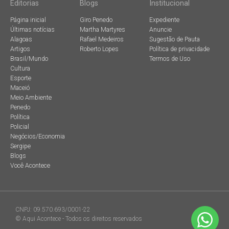
Editorias
Blogs
Institucional
Página inicial
Giro Penedo
Expediente
Últimas notícias
Martha Martyres
Anuncie
Alagoas
Rafael Medeiros
Sugestão de Pauta
Artigos
Roberto Lopes
Política de privacidade
Brasil/Mundo
Termos de Uso
Cultura
Esporte
Maceió
Meio Ambiente
Penedo
Política
Policial
Negócios/Economia
Sergipe
Blogs
Você Acontece
CNPJ: 09.570.693/0001-22
© Aqui Acontece - Todos os direitos reservados