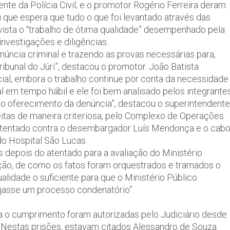
nte da Polícia Civil; e o promotor Rogério Ferreira deram
 que espera que tudo o que foi levantado através das
 vista o “trabalho de ótima qualidade” desempenhado pela
nvestigações e diligências.
núncia criminal e trazendo as provas necessárias para,
bunal do Júri”, destacou o promotor. João Batista
icial, embora o trabalho continue por conta da necessidade
al em tempo hábil e ele foi bem analisado pelos integrante
a o oferecimento da denúncia”, destacou o superintendente
eitas de maneira criteriosa, pelo Complexo de Operações
o atentado contra o desembargador Luís Mendonça e o cab
do Hospital São Lucas.
as depois do atentado para a avaliação do Ministério
ação, de como os fatos foram orquestrados e tramados o
ualidade o suficiente para que o Ministério Público
jasse um processo condenatório”.
a o cumprimento foram autorizadas pelo Judiciário desde
 Nestas prisões, estavam citados Alessandro de Souza