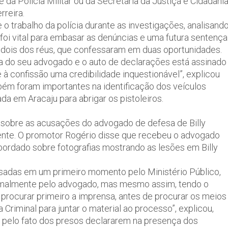
 da Polícia Militar ou da Secretaria da Justiça e Cidadani
rreira.
o trabalho da polícia durante as investigações, analisand
foi vital para embasar as denúncias e uma futura sentença
 dois dos réus, que confessaram em duas oportunidades.
 do seu advogado e o auto de declarações está assinado
 à confissão uma credibilidade inquestionável”, explicou
mbém foram importantes na identificação dos veículos
da em Aracaju para abrigar os pistoleiros.
sobre as acusações do advogado de defesa de Billy
iente. O promotor Rogério disse que recebeu o advogado
 abordado sobre fotografias mostrando as lesões em Billy
isadas em um primeiro momento pelo Ministério Público,
formalmente pelo advogado, mas mesmo assim, tendo o
rocurar primeiro a imprensa, antes de procurar os meios
a Criminal para juntar o material ao processo”, explicou,
 pelo fato dos presos declararem na presença dos