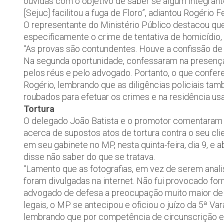
ouvidas com o objetivo de saber se algum integrante
[Sejuc] facilitou a fuga de Floro”, adiantou Rogério Fe
O representante do Ministério Público destacou que 
especificamente o crime de tentativa de homicídio, 
“As provas são contundentes. Houve a confissão de
Na segunda oportunidade, confessaram na presença
pelos réus e pelo advogado. Portanto, o que confere
Rogério, lembrando que as diligências policiais ta
roubados para efetuar os crimes e na residência usa
Tortura
O delegado João Batista e o promotor comentaram 
acerca de supostos atos de tortura contra o seu cl
em seu gabinete no MP, nesta quinta-feira, dia 9, e
disse não saber do que se tratava.
“Lamento que as fotografias, em vez de serem anal
foram divulgadas na internet. Não fui provocado 
advogado de defesa a preocupação muito maior de p
legais, o MP se antecipou e oficiou o juízo da 5ª Var
lembrando que por competência de circunscrição e