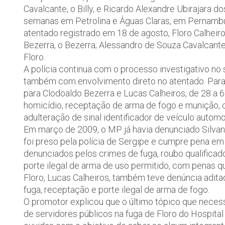
Cavalcante, o Billy, e Ricardo Alexandre Ubirajara d
semanas em Petrolina e Águas Claras, em Pernambuc
atentado registrado em 18 de agosto, Floro Calheir
Bezerra, o Bezerra; Alessandro de Souza Cavalcante
Floro.
A polícia continua com o processo investigativo no 
também com envolvimento direto no atentado. Para F
para Clodoaldo Bezerra e Lucas Calheiros, de 28 a 6
homicídio, receptação de arma de fogo e munição, 
adulteração de sinal identificador de veículo automo
Em março de 2009, o MP já havia denunciado Silvan E
foi preso pela polícia de Sergipe e cumpre pena em 
denunciados pelos crimes de fuga, roubo qualificad
porte ilegal de arma de uso permitido, com penas q
Floro, Lucas Calheiros, também teve denúncia aditad
fuga, receptação e porte ilegal de arma de fogo.
O promotor explicou que o último tópico que neces
de servidores públicos na fuga de Floro do Hospital