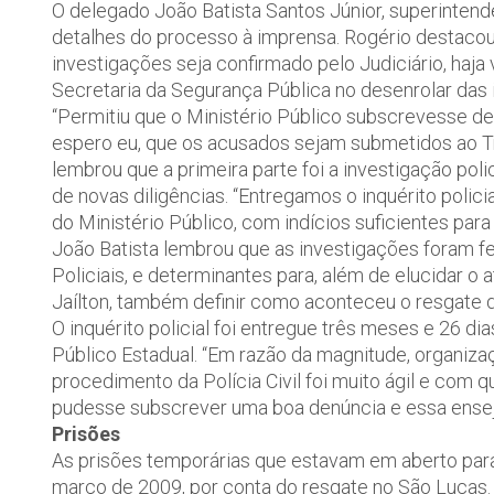
O delegado João Batista Santos Júnior, superintende
detalhes do processo à imprensa. Rogério destacou
investigações seja confirmado pelo Judiciário, haja
Secretaria da Segurança Pública no desenrolar das i
“Permitiu que o Ministério Público subscrevesse de
espero eu, que os acusados sejam submetidos ao Tri
lembrou que a primeira parte foi a investigação pol
de novas diligências. “Entregamos o inquérito polici
do Ministério Público, com indícios suficientes par
João Batista lembrou que as investigações foram f
Policiais, e determinantes para, além de elucidar 
Jaílton, também definir como aconteceu o resgate 
O inquérito policial foi entregue três meses e 26 di
Público Estadual. “Em razão da magnitude, organiz
procedimento da Polícia Civil foi muito ágil e com q
pudesse subscrever uma boa denúncia e essa ense
Prisões
As prisões temporárias que estavam em aberto par
março de 2009, por conta do resgate no São Lucas.