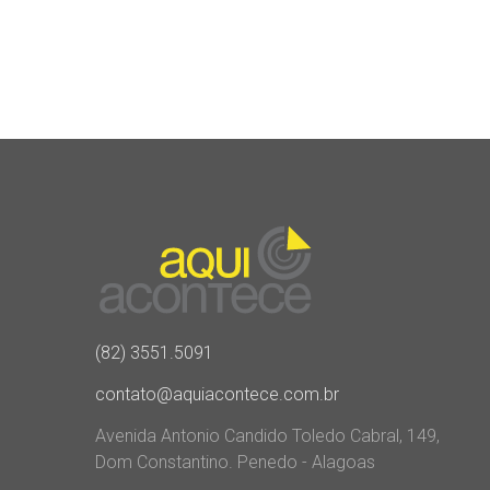
(82) 3551.5091
contato@aquiacontece.com.br
Avenida Antonio Candido Toledo Cabral, 149,
Dom Constantino. Penedo - Alagoas