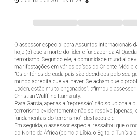
5 de maio de 2011
às 16:29
O assessor especial para Assuntos Internacionais da
hoje (5) que a morte do líder e fundador da Al Qae
terrorismo. Segundo ele, a comunidade mundial dev
manifestações em vários países do Oriente Médio e 
“Os critérios de cada país são decididos pelo seu g
mundo acredita que vai haver. Se acham que o prob
Laden, estão muito enganados”, afirmou o assessor
Christian Wulff, no Itamaraty.
Para Garcia, apenas a “repressão” não soluciona a q
terrorismo evidentemente não se resolve [apenas] 
fundamentais do terrorismo”, destacou ele.
Em seguida, o assessor especial ressaltou que o m
do Norte da África (como a Líbia, o Egito, a Tunísia