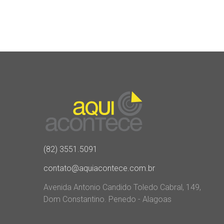
(82) 3551.5091
contato@aquiacontece.com.br
Avenida Antonio Candido Toledo Cabral, 149,
Dom Constantino. Penedo - Alagoas