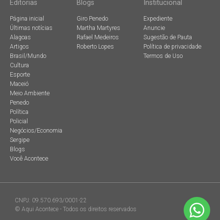
Editorias
Blogs
Institucional
Página inicial
Giro Penedo
Expediente
Últimas notícias
Martha Martyres
Anuncie
Alagoas
Rafael Medeiros
Sugestão de Pauta
Artigos
Roberto Lopes
Política de privacidade
Brasil/Mundo
Termos de Uso
Cultura
Esporte
Maceió
Meio Ambiente
Penedo
Política
Policial
Negócios/Economia
Sergipe
Blogs
Você Acontece
CNPJ: 09.570.693/0001-22
© Aqui Acontece - Todos os direitos reservados