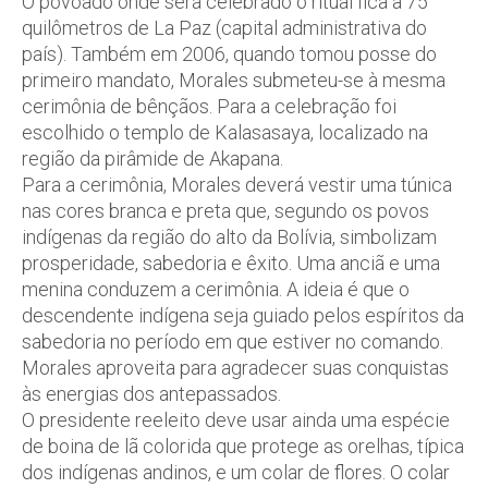
O povoado onde será celebrado o ritual fica a 75
quilômetros de La Paz (capital administrativa do
país). Também em 2006, quando tomou posse do
primeiro mandato, Morales submeteu-se à mesma
cerimônia de bênçãos. Para a celebração foi
escolhido o templo de Kalasasaya, localizado na
região da pirâmide de Akapana.
Para a cerimônia, Morales deverá vestir uma túnica
nas cores branca e preta que, segundo os povos
indígenas da região do alto da Bolívia, simbolizam
prosperidade, sabedoria e êxito. Uma anciã e uma
menina conduzem a cerimônia. A ideia é que o
descendente indígena seja guiado pelos espíritos da
sabedoria no período em que estiver no comando.
Morales aproveita para agradecer suas conquistas
às energias dos antepassados.
O presidente reeleito deve usar ainda uma espécie
de boina de lã colorida que protege as orelhas, típica
dos indígenas andinos, e um colar de flores. O colar