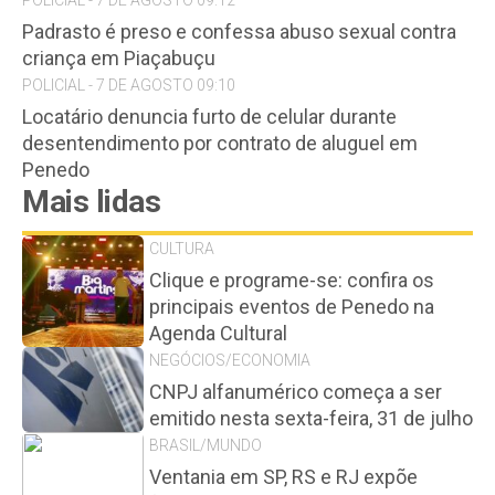
POLICIAL - 7 DE AGOSTO 09:12
Padrasto é preso e confessa abuso sexual contra
criança em Piaçabuçu
POLICIAL - 7 DE AGOSTO 09:10
Locatário denuncia furto de celular durante
desentendimento por contrato de aluguel em
Penedo
Mais lidas
CULTURA
Clique e programe-se: confira os
principais eventos de Penedo na
Agenda Cultural
NEGÓCIOS/ECONOMIA
CNPJ alfanumérico começa a ser
emitido nesta sexta-feira, 31 de julho
BRASIL/MUNDO
Ventania em SP, RS e RJ expõe