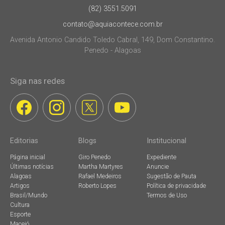
(82) 3551.5091
contato@aquiacontece.com.br
Avenida Antonio Candido Toledo Cabral, 149, Dom Constantino.
Penedo - Alagoas
Siga nas redes
Editorias
Blogs
Institucional
Página inicial
Giro Penedo
Expediente
Últimas notícias
Martha Martyres
Anuncie
Alagoas
Rafael Medeiros
Sugestão de Pauta
Artigos
Roberto Lopes
Política de privacidade
Brasil/Mundo
Termos de Uso
Cultura
Esporte
Maceió