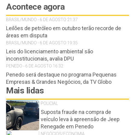
Acontece agora
BRASIL/MUNDO - 6 DE AGOSTO 21:37
Leilões de petróleo em outubro terão recorde de
áreas em disputa
BRASIL/MUNDO - 6 DE AGOSTO 19:35
Leis do licenciamento ambiental são
inconstitucionais, avalia DPU
PENEDO - 6 DE AGOSTO 16:32
Penedo será destaque no programa Pequenas
Empresas & Grandes Negócios, da TV Globo
Mais lidas
POLICIAL
Suposta fraude na compra de
veículo leva à apreensão de Jeep
Renegade em Penedo
NEGÓCIOS/ECONOMIA