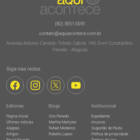
(82) 3551.5091
contato@aquiacontece.com.br
Avenida Antonio Candido Toledo Cabral, 149, Dom Constantino.
Penedo - Alagoas
Siga nas redes
Editorias
Blogs
Institucional
Página inicial
Giro Penedo
Expediente
Últimas notícias
Martha Martyres
Anuncie
Alagoas
Rafael Medeiros
Sugestão de Pauta
Artigos
Roberto Lopes
Política de privacidade
Brasil/Mundo
Termos de Uso