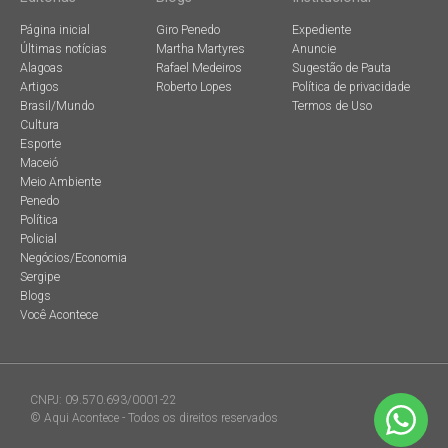
Página inicial
Giro Penedo
Expediente
Últimas notícias
Martha Martyres
Anuncie
Alagoas
Rafael Medeiros
Sugestão de Pauta
Artigos
Roberto Lopes
Política de privacidade
Brasil/Mundo
Termos de Uso
Cultura
Esporte
Maceió
Meio Ambiente
Penedo
Política
Policial
Negócios/Economia
Sergipe
Blogs
Você Acontece
CNPJ: 09.570.693/0001-22
© Aqui Acontece - Todos os direitos reservados