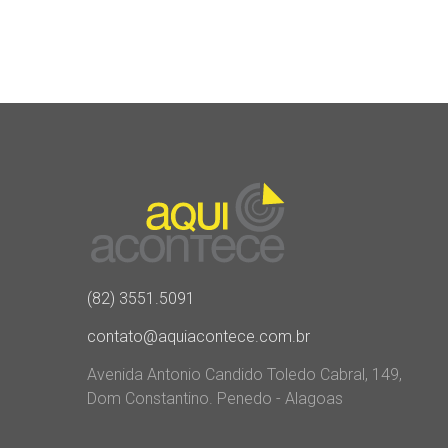
(82) 3551.5091
contato@aquiacontece.com.br
Avenida Antonio Candido Toledo Cabral, 149,
Dom Constantino. Penedo - Alagoas