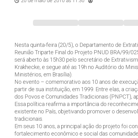
20 de maio de 2010
às 11:30
Nesta quinta-feira (20/5), o Departamento de Extr
Reunião Triparte Final do Projeto PNUD BRA/99/02
será aberto às 15h30 pelo secretário de Extrativi
Krakhecke, e segue até as 19h no Auditório do Minis
Ministérios, em Brasília).
No evento – comemorativo aos 10 anos de execução
partir de sua instituição, em 1999. Entre elas, a cr
dos Povos e Comunidades Tradicionais (PNPCT), apr
Essa política reafirma a importância do reconhecime
existente no País, objetivando promover o desenv
tradicionais.
Em seus 10 anos, a principal ação do projeto foi con
fortalecimento econômico e social das comunidade