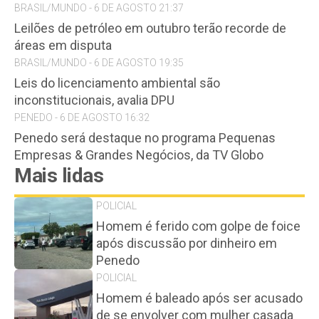
BRASIL/MUNDO - 6 DE AGOSTO 21:37
Leilões de petróleo em outubro terão recorde de
áreas em disputa
BRASIL/MUNDO - 6 DE AGOSTO 19:35
Leis do licenciamento ambiental são
inconstitucionais, avalia DPU
PENEDO - 6 DE AGOSTO 16:32
Penedo será destaque no programa Pequenas
Empresas & Grandes Negócios, da TV Globo
Mais lidas
POLICIAL
Homem é ferido com golpe de foice
após discussão por dinheiro em
Penedo
POLICIAL
Homem é baleado após ser acusado
de se envolver com mulher casada