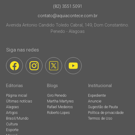
(82) 3551.5091
contato@aquiacontece.com.br
Avenida Antonio Candido Toledo Cabral, 149, Dom Constantino.
Penedo - Alagoas
Siga nas redes
Editorias
Blogs
Institucional
Página inicial
Giro Penedo
Expediente
Últimas notícias
Martha Martyres
Anuncie
Alagoas
Rafael Medeiros
Sugestão de Pauta
Artigos
Roberto Lopes
Política de privacidade
Brasil/Mundo
Termos de Uso
Cultura
Esporte