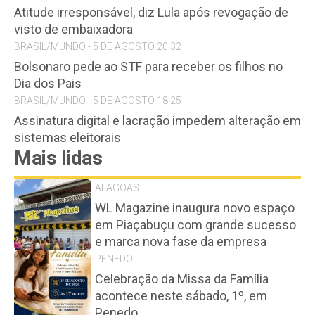
Atitude irresponsável, diz Lula após revogação de
visto de embaixadora
BRASIL/MUNDO - 5 DE AGOSTO 20:32
Bolsonaro pede ao STF para receber os filhos no
Dia dos Pais
BRASIL/MUNDO - 5 DE AGOSTO 18:25
Assinatura digital e lacração impedem alteração em
sistemas eleitorais
Mais lidas
ALAGOAS
WL Magazine inaugura novo espaço
em Piaçabuçu com grande sucesso
e marca nova fase da empresa
PENEDO
Celebração da Missa da Família
acontece neste sábado, 1º, em
Penedo