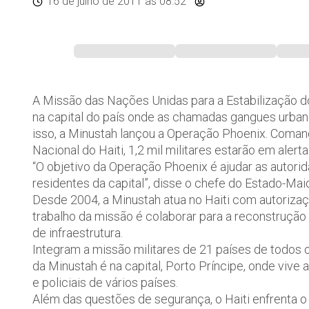
16 de julho de 2011
às 08:52
A Missão das Nações Unidas para a Estabilização do
na capital do país onde as chamadas gangues urba
isso, a Minustah lançou a Operação Phoenix. Comand
Nacional do Haiti, 1,2 mil militares estarão em aler
“O objetivo da Operação Phoenix é ajudar as autorid
residentes da capital”, disse o chefe do Estado-Mai
Desde 2004, a Minustah atua no Haiti com autoriz
trabalho da missão é colaborar para a reconstrução 
de infraestrutura.
Integram a missão militares de 21 países de todos o
da Minustah é na capital, Porto Príncipe, onde vive a
e policiais de vários países.
Além das questões de segurança, o Haiti enfrenta o 