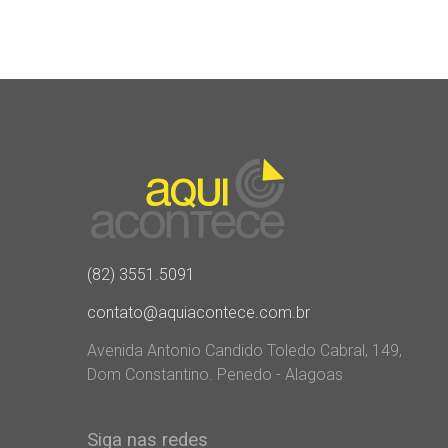
(82) 3551.5091
contato@aquiacontece.com.br
Avenida Antonio Candido Toledo Cabral, 149,
Dom Constantino. Penedo - Alagoas
Siga nas redes