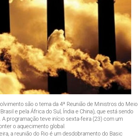
olvimento são o tema da 4ª Reunião de Ministros do Meio
asil e pela África do Sul, Índia e China), que está sendo
o. A programação teve início sexta-feira (23) com um
onter o aquecimento global.
eira, a reunião do Rio é um desdobramento do Basic