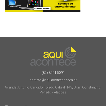
(82) 3551.5091
contato@aquiacontece.com.br
Avenida Antonio Candido Toledo Cabral, 149, Dom Constantino.
Penedo - Alagoas