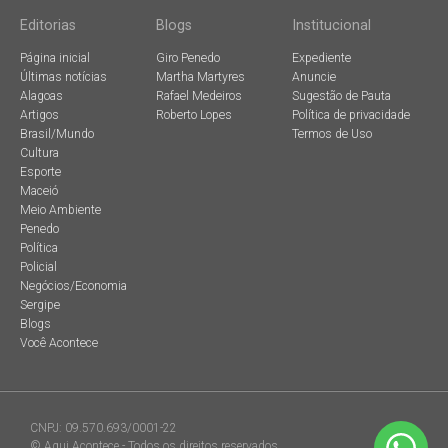
Editorias
Blogs
Institucional
Página inicial
Giro Penedo
Expediente
Últimas notícias
Martha Martyres
Anuncie
Alagoas
Rafael Medeiros
Sugestão de Pauta
Artigos
Roberto Lopes
Política de privacidade
Brasil/Mundo
Termos de Uso
Cultura
Esporte
Maceió
Meio Ambiente
Penedo
Política
Policial
Negócios/Economia
Sergipe
Blogs
Você Acontece
CNPJ: 09.570.693/0001-22
© Aqui Acontece - Todos os direitos reservados