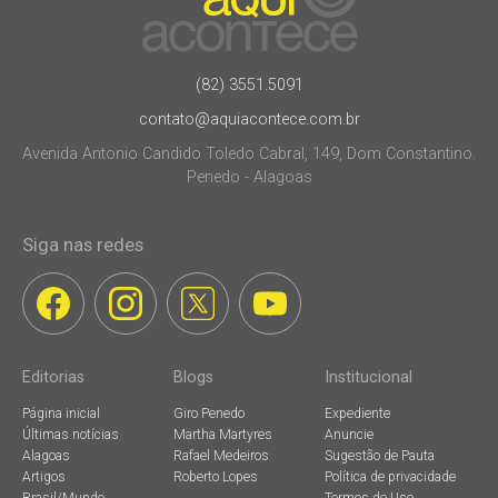
(82) 3551.5091
contato@aquiacontece.com.br
Avenida Antonio Candido Toledo Cabral, 149, Dom Constantino.
Penedo - Alagoas
Siga nas redes
Editorias
Blogs
Institucional
Página inicial
Giro Penedo
Expediente
Últimas notícias
Martha Martyres
Anuncie
Alagoas
Rafael Medeiros
Sugestão de Pauta
Artigos
Roberto Lopes
Política de privacidade
Brasil/Mundo
Termos de Uso