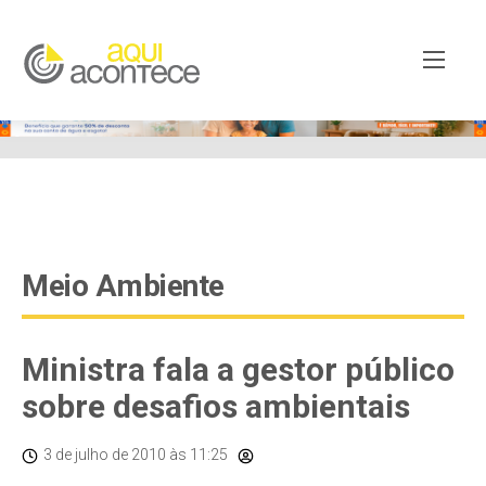
google-site-verification=EjSe5c8YipkwGd6E7NrnqocbcNz-
Xy8lpYSLnxw-AX8 google-site-verification:
googleb82de9a22cec23e8.html
Meio Ambiente
Ministra fala a gestor público
sobre desafios ambientais
3 de julho de 2010
às 11:25