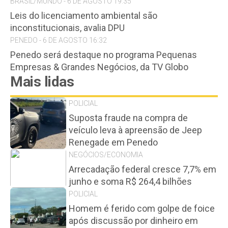
BRASIL/MUNDO - 6 DE AGOSTO 19:35
Leis do licenciamento ambiental são
inconstitucionais, avalia DPU
PENEDO - 6 DE AGOSTO 16:32
Penedo será destaque no programa Pequenas
Empresas & Grandes Negócios, da TV Globo
Mais lidas
POLICIAL
Suposta fraude na compra de
veículo leva à apreensão de Jeep
Renegade em Penedo
NEGÓCIOS/ECONOMIA
Arrecadação federal cresce 7,7% em
junho e soma R$ 264,4 bilhões
POLICIAL
Homem é ferido com golpe de foice
após discussão por dinheiro em