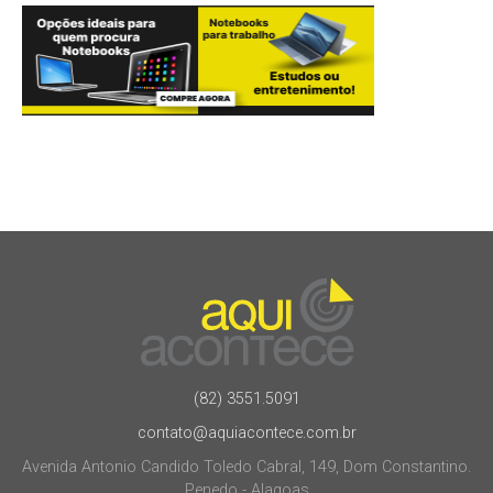
(82) 3551.5091
contato@aquiacontece.com.br
Avenida Antonio Candido Toledo Cabral, 149, Dom Constantino.
Penedo - Alagoas