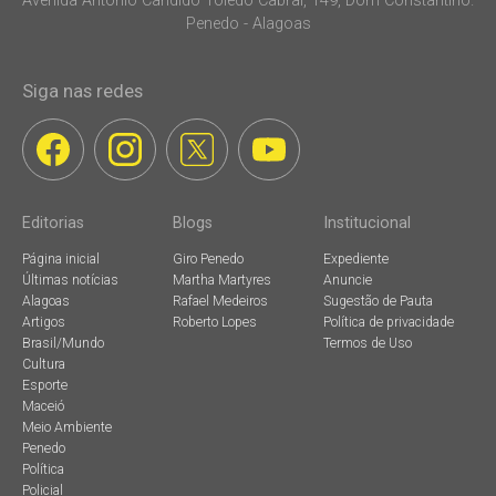
Avenida Antonio Candido Toledo Cabral, 149, Dom Constantino.
Penedo - Alagoas
Siga nas redes
Editorias
Blogs
Institucional
Página inicial
Giro Penedo
Expediente
Últimas notícias
Martha Martyres
Anuncie
Alagoas
Rafael Medeiros
Sugestão de Pauta
Artigos
Roberto Lopes
Política de privacidade
Brasil/Mundo
Termos de Uso
Cultura
Esporte
Maceió
Meio Ambiente
Penedo
Política
Policial