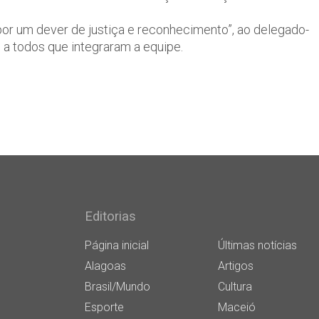
por um dever de justiça e reconhecimento”, ao delegado-
e a todos que integraram a equipe.
Editorias
Página inicial
Últimas notícias
Alagoas
Artigos
Brasil/Mundo
Cultura
Esporte
Maceió