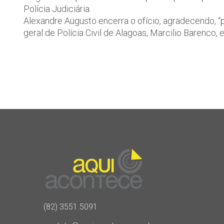
Polícia Judiciária.
Alexandre Augusto encerra o ofício, agradecendo, “
geral de Polícia Civil de Alagoas, Marcilio Barenco, 
(82) 3551.5091