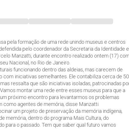
assa pela formação de uma rede unindo museus e centros
oi defendida pelo coordenador da Secretaria da Identidade e
arcelo Manzatti, durante encontro realizado ontem (17) co
seu Nacional, no Rio de Janeiro.
lturais funcionando dentro das aldeias, mas carecem de
 com iniciativas semelhantes. Ele contabiliza cerca de 50
as ressalta que são iniciativas isoladas, patrocinadas po
. Vamos montar uma rede entre esses museus para que a
 um próximo encontro para levantarmos os problemas
m como agentes de memória, disse Manzatti.
rocinar um projeto de preservação da memória indígena,
 de memória, dentro do programa Mais Cultura, do
do para o passado. Tem que saber qual futuro vamos