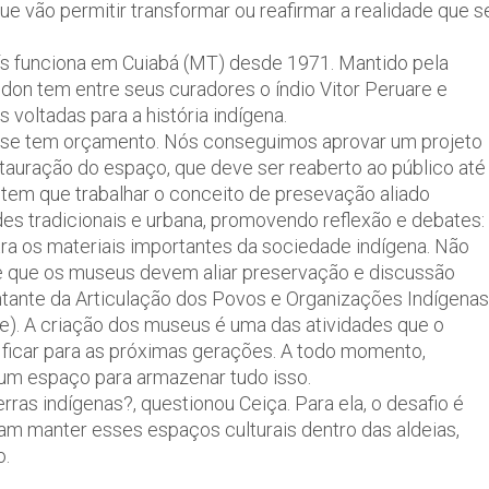
e vão permitir transformar ou reafirmar a realidade que s
s funciona em Cuiabá (MT) desde 1971. Mantido pela
on tem entre seus curadores o índio Vitor Peruare e
 voltadas para a história indígena.
o se tem orçamento. Nós conseguimos aprovar um projeto
auração do espaço, que deve ser reaberto ao público até
 tem que trabalhar o conceito de presevação aliado
es tradicionais e urbana, promovendo reflexão e debates:
a os materiais importantes da sociedade indígena. Não
de que os museus devem aliar preservação e discussão
ntante da Articulação dos Povos e Organizações Indígenas
e). A criação dos museus é uma das atividades que o
ficar para as próximas gerações. A todo momento,
um espaço para armazenar tudo isso.
rras indígenas?, questionou Ceiça. Para ela, o desafio é
m manter esses espaços culturais dentro das aldeias,
o.