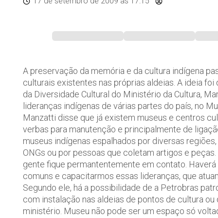
17 de setembro de 2009
às 17:15
A preservação da memória e da cultura indígena p
culturais existentes nas próprias aldeias. A ideia f
da Diversidade Cultural do Ministério da Cultura, M
lideranças indígenas de várias partes do país, no Mu
Manzatti disse que já existem museus e centros cu
verbas para manutenção e principalmente de ligação
museus indígenas espalhados por diversas regiões, m
ONGs ou por pessoas que coletam artigos e peças
gente fique permantentemente em contato. Haverá
comuns e capacitarmos essas lideranças, que atua
Segundo ele, há a possibilidade de a Petrobras pat
com instalação nas aldeias de pontos de cultura ou
ministério. Museu não pode ser um espaço só volta