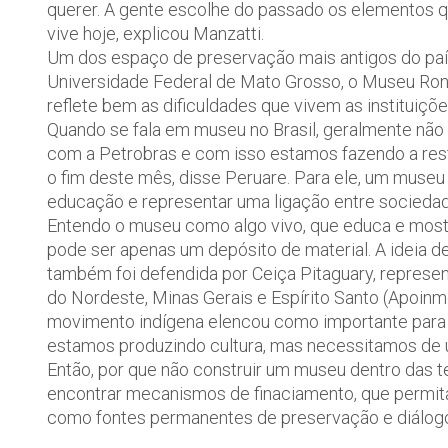
querer. A gente escolhe do passado os elementos qu
vive hoje, explicou Manzatti.
Um dos espaço de preservação mais antigos do paí
Universidade Federal de Mato Grosso, o Museu Rond
reflete bem as dificuldades que vivem as instituições
Quando se fala em museu no Brasil, geralmente nã
com a Petrobras e com isso estamos fazendo a rest
o fim deste mês, disse Peruare. Para ele, um museu
educação e representar uma ligação entre sociedad
Entendo o museu como algo vivo, que educa e mostr
pode ser apenas um depósito de material. A ideia 
também foi defendida por Ceiça Pitaguary, represe
do Nordeste, Minas Gerais e Espírito Santo (Apoinm
movimento indígena elencou como importante para 
estamos produzindo cultura, mas necessitamos de 
Então, por que não construir um museu dentro das te
encontrar mecanismos de finaciamento, que permita
como fontes permanentes de preservação e diálog