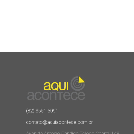
(82) 3551.5091
contato@aquiacontece.com.br
Avenida Antonio Candido Toledo Cabral, 149,