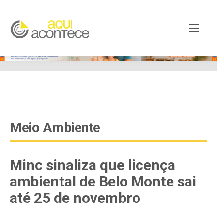
google-site-verification=EjSe5c8YipkwGd6E7NrnqocbcNz-
Xy8lpYSLnxw-AX8 google-site-verification:
googleb82de9a22cec23e8.html
Meio Ambiente
Minc sinaliza que licença
ambiental de Belo Monte sai
até 25 de novembro