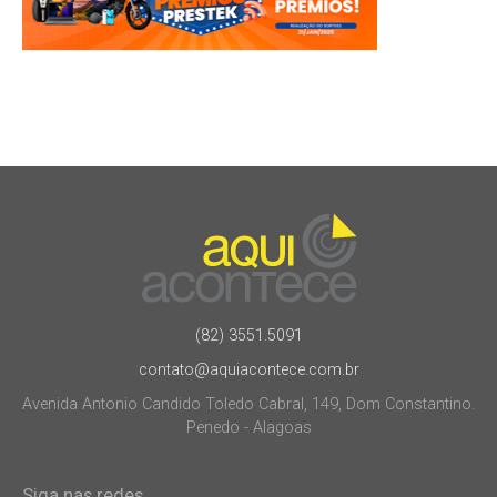
(82) 3551.5091
contato@aquiacontece.com.br
Avenida Antonio Candido Toledo Cabral, 149, Dom Constantino.
Penedo - Alagoas
Siga nas redes