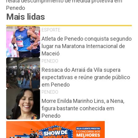
relata descumprimento de medida protetiva em
Penedo
Mais lidas
ESPORTE
Atleta de Penedo conquista segundo
lugar na Maratona Internacional de
Maceió
PENEDO
Ressaca do Arraiá da Vila supera
expectativas e reúne grande público
em Penedo
PENEDO
Morre Enilda Marinho Lins, a Nena,
figura bastante conhecida em
Penedo