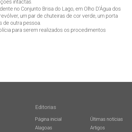
ções intactas.
sidente no Conjunto Brisa do Lago, em Olho D’Água dos
evólver, um par de chuteiras de cor verde, um porta
 de outra pessoa.
olícia para serem realizados os procedimentos
Editorias
Página inicial
Últimas notícias
Alagoas
Artigos