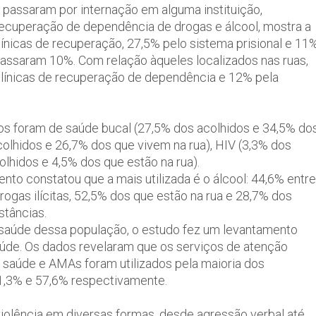
 passaram por internação em alguma instituição,
 recuperação de dependência de drogas e álcool, mostra a
línicas de recuperação, 27,5% pelo sistema prisional e 11
 passaram 10%. Com relação àqueles localizados nas ruas,
 clínicas de recuperação de dependência e 12% pela
os foram de saúde bucal (27,5% dos acolhidos e 34,5% do
colhidos e 26,7% dos que vivem na rua), HIV (3,3% dos
olhidos e 4,5% dos que estão na rua).
nto constatou que a mais utilizada é o álcool: 44,6% entre
rogas ilícitas, 52,5% dos que estão na rua e 28,7% dos
stâncias.
e saúde dessa população, o estudo fez um levantamento
aúde. Os dados revelaram que os serviços de atenção
 saúde e AMAs foram utilizados pela maioria dos
71,3% e 57,6% respectivamente.
iolência em diversas formas, desde agressão verbal até