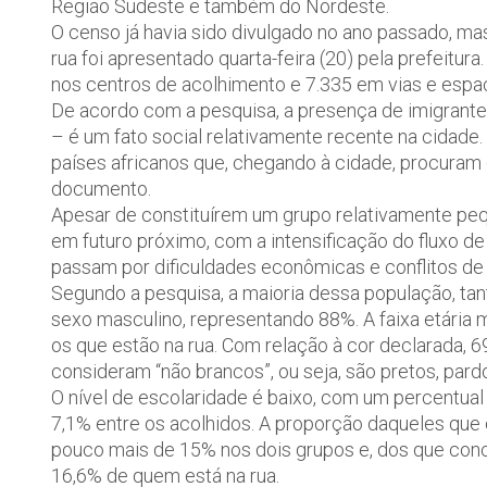
Região Sudeste e também do Nordeste.
O censo já havia sido divulgado no ano passado, m
rua foi apresentado quarta-feira (20) pela prefeitur
nos centros de acolhimento e 7.335 em vias e espa
De acordo com a pesquisa, a presença de imigrante
– é um fato social relativamente recente na cidade.
países africanos que, chegando à cidade, procuram o
documento.
Apesar de constituírem um grupo relativamente peq
em futuro próximo, com a intensificação do fluxo de
passam por dificuldades econômicas e conflitos de na
Segundo a pesquisa, a maioria dessa população, tan
sexo masculino, representando 88%. A faixa etária 
os que estão na rua. Com relação à cor declarada, 
consideram “não brancos”, ou seja, são pretos, pard
O nível de escolaridade é baixo, com um percentual
7,1% entre os acolhidos. A proporção daqueles qu
pouco mais de 15% nos dois grupos e, dos que conc
16,6% de quem está na rua.