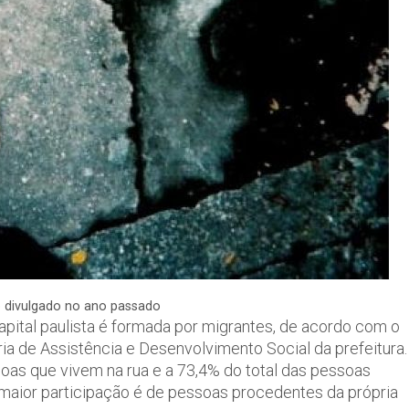
o divulgado no ano passado
apital paulista é formada por migrantes, de acordo com o
a de Assistência e Desenvolvimento Social da prefeitura.
as que vivem na rua e a 73,4% do total das pessoas
 maior participação é de pessoas procedentes da própria