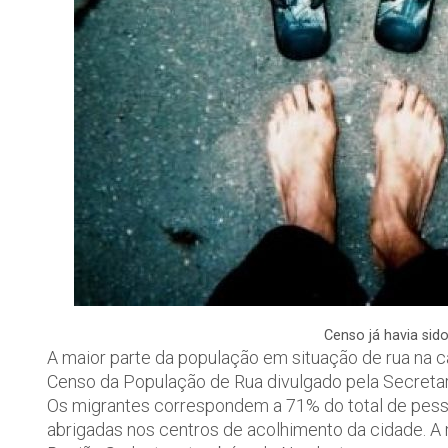
Censo já havia sid
A maior parte da população em situação de rua na c
Censo da População de Rua divulgado pela Secretari
Os migrantes correspondem a 71% do total de pesso
abrigadas nos centros de acolhimento da cidade. A