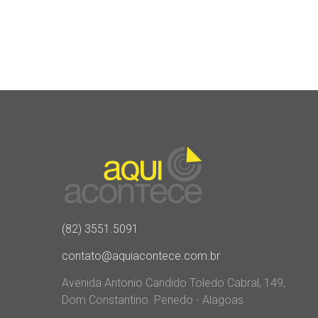
(82) 3551.5091
contato@aquiacontece.com.br
Avenida Antonio Candido Toledo Cabral, 149,
Dom Constantino. Penedo - Alagoas