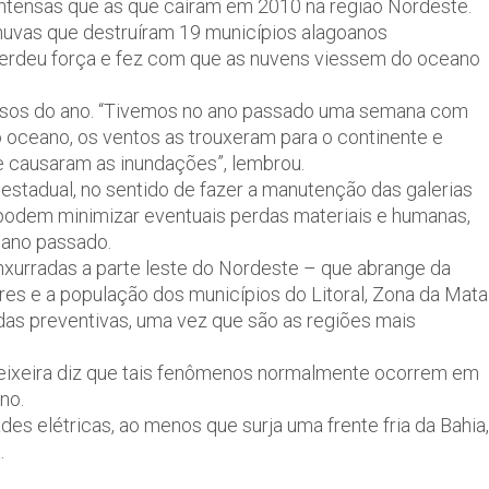
intensas que as que caíram em 2010 na região Nordeste.
huvas que destruíram 19 municípios alagoanos
erdeu força e fez com que as nuvens viessem do oceano
vosos do ano. “Tivemos no ano passado uma semana com
 oceano, os ventos as trouxeram para o continente e
e causaram as inundações”, lembrou.
 estadual, no sentido de fazer a manutenção das galerias
 podem minimizar eventuais perdas materiais e humanas,
 ano passado.
nxurradas a parte leste do Nordeste – que abrange da
ores e a população dos municípios do Litoral, Zona da Mata
as preventivas, uma vez que são as regiões mais
 Teixeira diz que tais fenômenos normalmente ocorrem em
no.
s elétricas, ao menos que surja uma frente fria da Bahia,
.