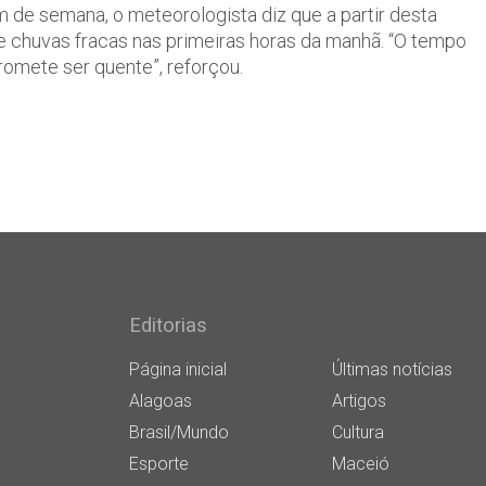
 de semana, o meteorologista diz que a partir desta
 e chuvas fracas nas primeiras horas da manhã. “O tempo
promete ser quente”, reforçou.
Editorias
Página inicial
Últimas notícias
Alagoas
Artigos
Brasil/Mundo
Cultura
Esporte
Maceió