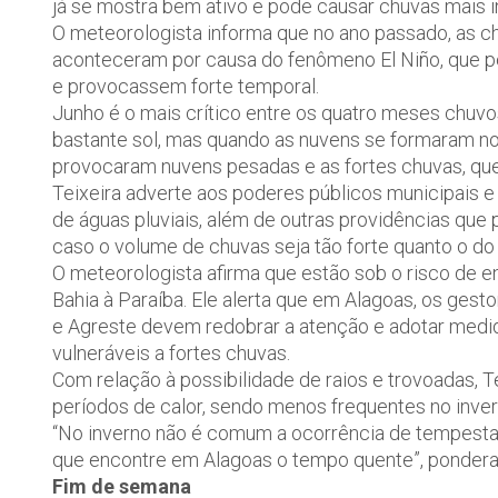
já se mostra bem ativo e pode causar chuvas mais 
O meteorologista informa que no ano passado, as c
aconteceram por causa do fenômeno El Niño, que p
e provocassem forte temporal.
Junho é o mais crítico entre os quatro meses chu
bastante sol, mas quando as nuvens se formaram no
provocaram nuvens pesadas e as fortes chuvas, qu
Teixeira adverte aos poderes públicos municipais e
de águas pluviais, além de outras providências que
caso o volume de chuvas seja tão forte quanto o do
O meteorologista afirma que estão sob o risco de e
Bahia à Paraíba. Ele alerta que em Alagoas, os gest
e Agreste devem redobrar a atenção e adotar medid
vulneráveis a fortes chuvas.
Com relação à possibilidade de raios e trovoadas,
períodos de calor, sendo menos frequentes no inver
“No inverno não é comum a ocorrência de tempestade
que encontre em Alagoas o tempo quente”, pondera
Fim de semana