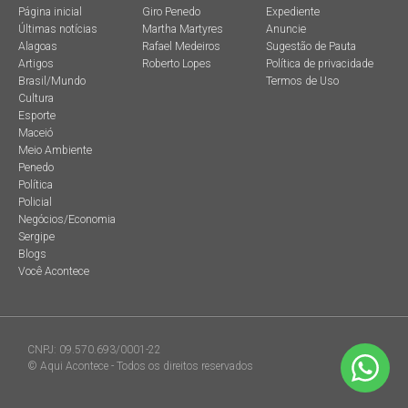
Página inicial
Giro Penedo
Expediente
Últimas notícias
Martha Martyres
Anuncie
Alagoas
Rafael Medeiros
Sugestão de Pauta
Artigos
Roberto Lopes
Política de privacidade
Brasil/Mundo
Termos de Uso
Cultura
Esporte
Maceió
Meio Ambiente
Penedo
Política
Policial
Negócios/Economia
Sergipe
Blogs
Você Acontece
CNPJ: 09.570.693/0001-22
© Aqui Acontece - Todos os direitos reservados