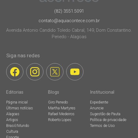
(82) 3551.5091
contato@aquiacontece.com.br
Avenida Antonio Candido Toledo Cabral, 149, Dom Constantino.
Penedo - Alagoas
Siga nas redes
Editorias
Blogs
Institucional
Página inicial
Giro Penedo
Expediente
Últimas notícias
Martha Martyres
Anuncie
Alagoas
Rafael Medeiros
Sugestão de Pauta
Artigos
Roberto Lopes
Política de privacidade
Brasil/Mundo
Termos de Uso
Cultura
Esporte