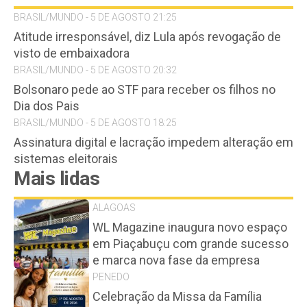
BRASIL/MUNDO - 5 DE AGOSTO 21:25
Atitude irresponsável, diz Lula após revogação de
visto de embaixadora
BRASIL/MUNDO - 5 DE AGOSTO 20:32
Bolsonaro pede ao STF para receber os filhos no
Dia dos Pais
BRASIL/MUNDO - 5 DE AGOSTO 18:25
Assinatura digital e lacração impedem alteração em
sistemas eleitorais
Mais lidas
ALAGOAS
WL Magazine inaugura novo espaço
em Piaçabuçu com grande sucesso
e marca nova fase da empresa
PENEDO
Celebração da Missa da Família