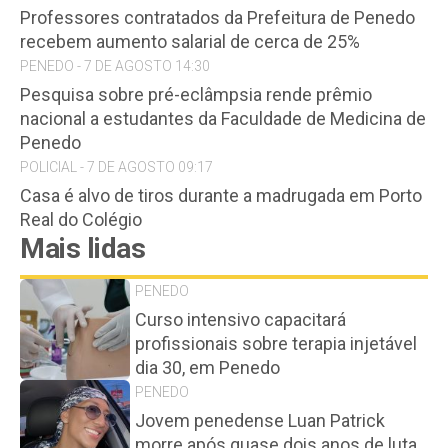
Professores contratados da Prefeitura de Penedo
recebem aumento salarial de cerca de 25%
PENEDO - 7 DE AGOSTO 14:30
Pesquisa sobre pré-eclâmpsia rende prêmio
nacional a estudantes da Faculdade de Medicina de
Penedo
POLICIAL - 7 DE AGOSTO 09:17
Casa é alvo de tiros durante a madrugada em Porto
Real do Colégio
Mais lidas
PENEDO
Curso intensivo capacitará
profissionais sobre terapia injetável
dia 30, em Penedo
PENEDO
Jovem penedense Luan Patrick
morre após quase dois anos de luta