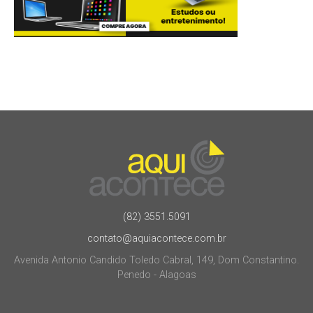
(82) 3551.5091
contato@aquiacontece.com.br
Avenida Antonio Candido Toledo Cabral, 149, Dom Constantino.
Penedo - Alagoas