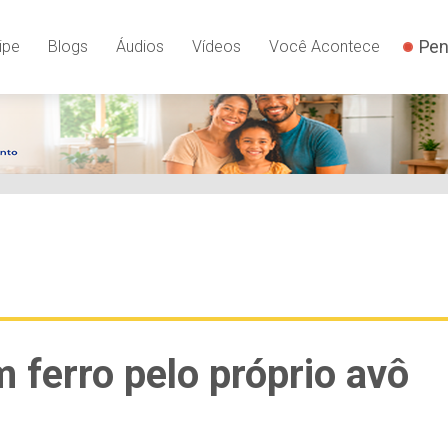
YSLnxw-AX8 google-site-verification: googleb82de9a22cec23e
Pen
ipe
Blogs
Áudios
Vídeos
Você Acontece
ferro pelo próprio avô