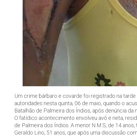
Um crime bárbaro e covarde foi registrado na tarde
autoridades nesta quinta, 06 de maio, quando o acusa
Batalhão de Palmeira dos Índios, após denúncia da 
O fatídico acontecimento envolveu avô e neta, resi
de Palmeira dos Índios. A menor N.M.S, de 14 anos,
Geraldo Lino, 51 anos, que após uma discussão com