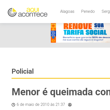
google-site-verification=EjSe5c8YipkwGd6E7NrnqocbcNz-Xy8lp
Alagoas
Penedo
Serg
Policial
Menor é queimada com 
6 de maio de 2010
às 21:37