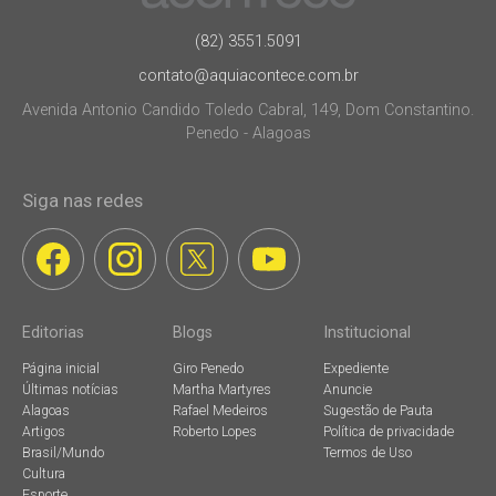
(82) 3551.5091
contato@aquiacontece.com.br
Avenida Antonio Candido Toledo Cabral, 149, Dom Constantino.
Penedo - Alagoas
Siga nas redes
Editorias
Blogs
Institucional
Página inicial
Giro Penedo
Expediente
Últimas notícias
Martha Martyres
Anuncie
Alagoas
Rafael Medeiros
Sugestão de Pauta
Artigos
Roberto Lopes
Política de privacidade
Brasil/Mundo
Termos de Uso
Cultura
Esporte