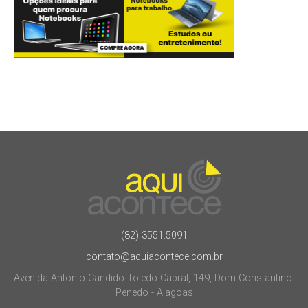
(82) 3551.5091
contato@aquiacontece.com.br
Avenida Antonio Candido Toledo Cabral, 149, Dom Constantino.
Penedo - Alagoas