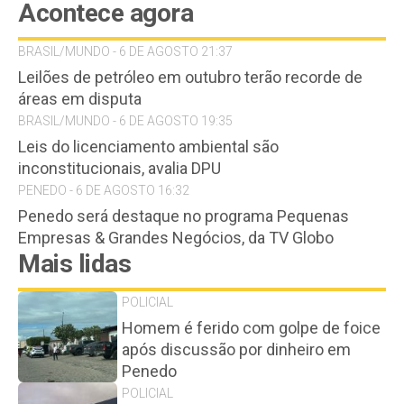
Acontece agora
BRASIL/MUNDO - 6 DE AGOSTO 21:37
Leilões de petróleo em outubro terão recorde de
áreas em disputa
BRASIL/MUNDO - 6 DE AGOSTO 19:35
Leis do licenciamento ambiental são
inconstitucionais, avalia DPU
PENEDO - 6 DE AGOSTO 16:32
Penedo será destaque no programa Pequenas
Empresas & Grandes Negócios, da TV Globo
Mais lidas
POLICIAL
Homem é ferido com golpe de foice
após discussão por dinheiro em
Penedo
POLICIAL