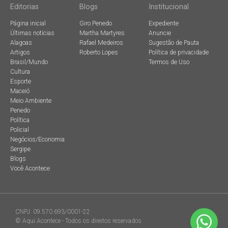
Editorias
Blogs
Institucional
Página inicial
Giro Penedo
Expediente
Últimas notícias
Martha Martyres
Anuncie
Alagoas
Rafael Medeiros
Sugestão de Pauta
Artigos
Roberto Lopes
Política de privacidade
Brasil/Mundo
Termos de Uso
Cultura
Esporte
Maceió
Meio Ambiente
Penedo
Política
Policial
Negócios/Economia
Sergipe
Blogs
Você Acontece
CNPJ: 09.570.693/0001-22
© Aqui Acontece - Todos os direitos reservados