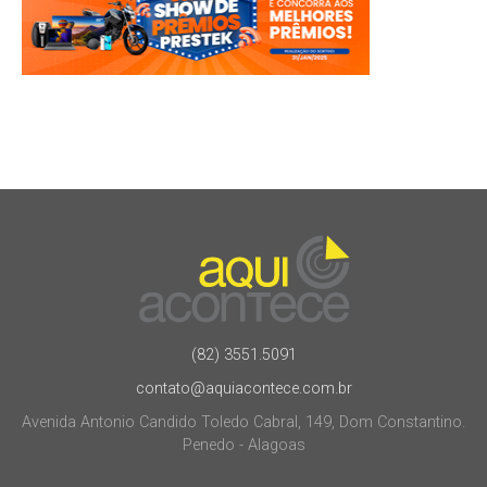
(82) 3551.5091
contato@aquiacontece.com.br
Avenida Antonio Candido Toledo Cabral, 149, Dom Constantino.
Penedo - Alagoas