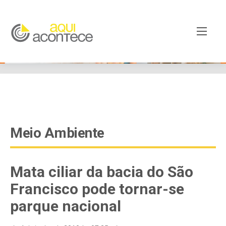
google-site-verification=EjSe5c8YipkwGd6E7NrnqocbcNz-
Xy8lpYSLnxw-AX8 google-site-verification:
googleb82de9a22cec23e8.html
Meio Ambiente
Mata ciliar da bacia do São
Francisco pode tornar-se
parque nacional